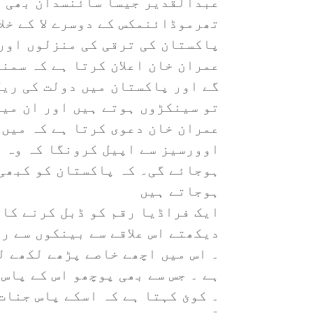
عبدالقدیر جیسا سائنسدان بھی ا
تھرموڈائنمکس کے دوسرے لا کے خل
پاکستان کی ترقی کی منزلوں اور
عمران خان اعلان کرتا ہے کہ سمن
گے اور پاکستان میں دولت کی ریل
تو سینکڑوں ہوتے ہیں اور ان میں
عمران خان دعوی کرتا ہے کہ میں 
اوورسیز سے اپیل کرونگا کہ وہ پ
ہوجائے گی۔ کہ پاکستان کو کبھی 
ہوجاتے ہیں
ایک فراڈیا رقم کو ڈبل کرنے کا 
دیکھتے اس علاقے سے بینکوں سے ر
۔ اس میں اچھے خاصے پڑھے لکھے ل
ہے ۔ جس سے بھی پوچھو اس کے پاس
۔ کوئ کہتا ہے کہ اسکے پاس جنات