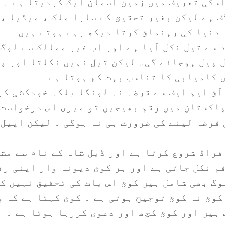
سکی تعریف میں زمین آسمان ایک کردیتا ہے ۔ ی
اف ہے لیکن بغیر تحقیق کے سارا ملک ، میڈیا ،
 دنیا کی رہنمائ کرتا دیکھ رہے ہوتے ہیں
د سے تیل نکل آیا ہے اور اب غیر ممالک سے لوگ
 پیل ہوجائے گی۔ لیکن تیل نہیں نکلتا اور پت
 کامیابی کا تناسب بہت کم ہوتا ہے
آئ ایم ایف سے قرضہ نہ لونگا بلکہ خودکشی کر
اکستان میں رقم بھیجیں تو میری اس درخواست 
قرضہ لینے کی ضرورت ہی نہ ہوگی ۔ لیکن اپیل 
فراڈ شروع کرتا ہے اور ڈبل شاہ کے نام سے مش
قم نکل جاتی ہے اور ہر کوئ دیونہ وار اپنی رق
وگ بھی شامل ہیں کوئ اس بات کی تحقیق نہیں کر
 کوئ نہ کوئ توجیح ہوتی ہے ۔ کوئ کہتا ہے کہ 
 ہیں اور کوئ کچھ اور دعوی کررہا ہوتا ہے ۔