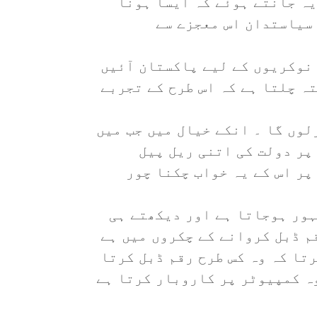
ہ جانتے ہوئے کہ ایسا ہونا
 سیاستدان اس معجزے سے
 نوکریوں کے لیے پاکستان آئیں
ہ چلتا ہے کہ اس طرح کے تجربے
لوں گا ۔ انکے خیال میں جب میں
پر دولت کی اتنی ریل پیل
پر اس کے یہ خواب چکنا چور
ہور ہوجاتا ہے اور دیکھتے ہی
م ڈبل کروانے کے چکروں میں ہے
تا کہ وہ کس طرح رقم ڈبل کرتا
وہ کمپیوٹر پر کاروبار کرتا ہے