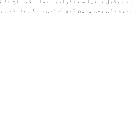
نے وکیل مافیا سے ٹکرادیا تھا ۔ کیا آج تک ک
 نتیجے کی بھی پشین گوئ آسانی سے کی جاسکتی ہ