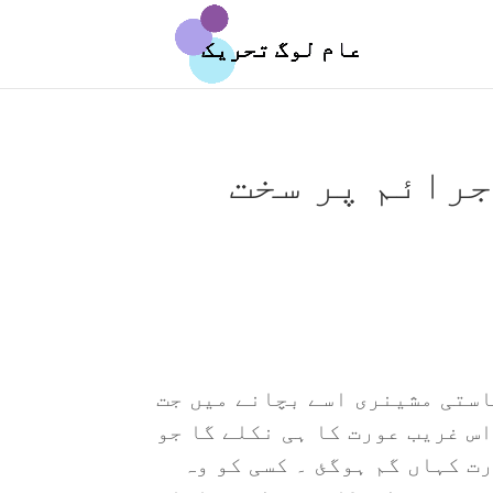
جرائم پر سخت
استی مشینری اسے بچانے میں جت
س غریب عورت کا ہی نکلے گا جو
رت کہاں گم ہوگئ ۔ کسی کو وہ