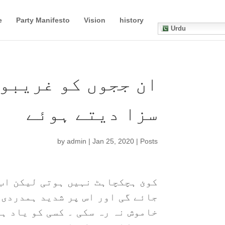
e
Party Manifesto
Vision
history
Urdu
ان ججوں کو غریبو
سزا دیتے ہوئے
by
admin
|
Jan 25, 2020
|
Posts
کوئ ہچکچاہٹ نہیں ہوتی لیکن اب 
جائے گی اور اس پر شدید ہمدردی 
خاموش نہ رہ سکی ۔ کسی کو یاد ہو