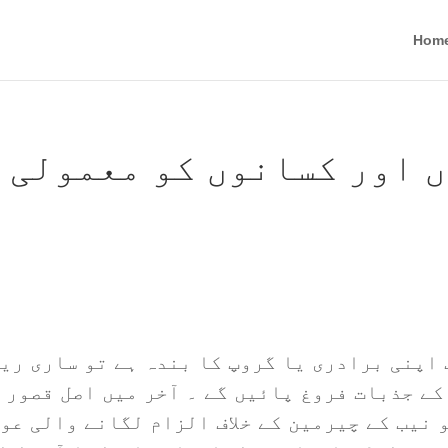
Hom
ں اور کسانوں کو معمولی 
اپنی برادری یا گروپ کا بندہ ہے تو ساری ری
کے جذبات فروغ پائیں گے ۔ آخر میں اصل قصور ا
 نیب کے چیرمین کے خلاف الزام لگانے والی عو