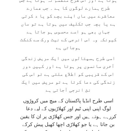
ہوتا ہے اور اس طرح منقسم نہ ہوتا ہے جس
طرح ہمارے لوگوں کا ہے ۔ جب ھمارے
معاشرے میں ماں اپنے بچے کو یا د کرتی
ہے یا بچہ جب تکلیف میں ہوتا ہے تو ماں
جہاں بھی ہو اسے محسوس ہو جاتا ہے
کیونکہ وہ اس انرجی کے نیٹ ورک سے کنکٹ
ہوجاتی ہے
اسی طرح ہسپتالوں میں ایک مریض زندگی
آخری سانسوں پر ہوتا ہے اور کہیں دور
اس کے قریبی کو اطلاع ملتی ہے تو اس کی
زندگی کی دعا کرتا ہے تو مریض میں ایک
نئ انرجی آجاتی ہے
اسی طرح انڈیا پاکستان کے میچ میں کروڑوں
لوگ اپنی اپنی ٹیم اور کھلاڑیوں کے لیے دعا
کررہے ہوتے ہیں اور جس کھلاڑی پر ان کا یقین
بن جاتا ہے یا جو کھلاڑی اچھا کھیل پیش کرکے