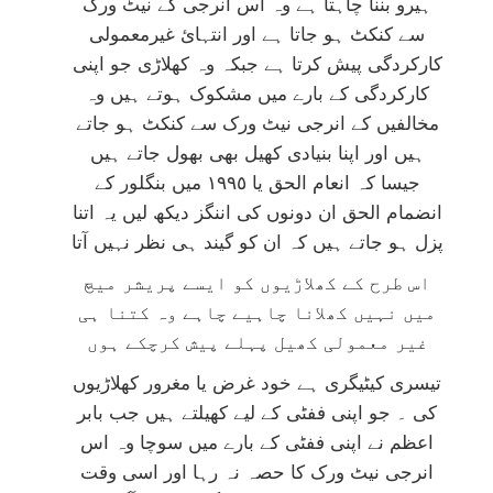
ہیرو بننا چاہتا ہے وہ اس انرجی کے نیٹ ورک
سے کنکٹ ہو جاتا ہے اور انتہائ غیرمعمولی
کارکردگی پیش کرتا ہے جبکہ وہ کھلاڑی جو اپنی
کارکردگی کے بارے میں مشکوک ہوتے ہیں وہ
مخالفیں کے انرجی نیٹ ورک سے کنکٹ ہو جاتے
ہیں اور اپنا بنیادی کھیل بھی بھول جاتے ہیں
جیسا کہ انعام الحق یا ١٩٩٥ میں بنگلور کے
انضمام الحق ان دونوں کی اننگز دیکھ لیں یہ اتنا
پزل ہو جاتے ہیں کہ ان کو گیند ہی نظر نہیں آتا
اس طرح کے کھلاڑیوں کو ایسے پریشر میچ
میں نہیں کھلانا چاہیے چاہے وہ کتنا ہی
غیر معمولی کھیل پہلے پیش کرچکے ہوں
تیسری کیٹیگری ہے خود غرض یا مغرور کھلاڑیوں
کی ۔ جو اپنی ففٹی کے لیے کھیلتے ہیں جب بابر
اعظم نے اپنی ففٹی کے بارے میں سوچا وہ اس
انرجی نیٹ ورک کا حصہ نہ رہا اور اسی وقت