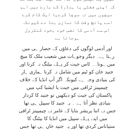
کہ اپنی ففٹی یا ہنڈرڈ کے بارے میں اہم
میچوں میں نہ سوچا کرےیا ایک کام کرے
اسے پانچ وقت کا نمازی بنا دے کیونکہ
اس سے آدمی کا نفس خود بخود کنٹرول
ہوجاتا ہے
اور آدمی لوگوں کی دعاؤں کے حصار ہی میں
رہتا ہے۔ دیگر وجوہات میں شعیب ملک کا میچ
میں ہونا۔۔ ٹاس جیت کر پہلے بیٹنگ نہ کرنا اور
جنید خان کو ٹیم میں شامل نہ کرنا ہماری ہار
کی بنیادی وجہ ہے کیونکہ اگر آپ انڈیا کے خلاف
چیمپینز ٹرافی میں جیت یا ایشیا کپ میں
پاکستان کی جیت کو دیکھیں تو جنید کا کردار
بنیادی نظر آتا ہے ۔ یہ جنید کا سپیل ہی تھا
جس نے اتنا پریشر بنایا کے عامر نے چیمپینز ٹرافی
میں اپنے پہلے سپیل میں انڈیا کا بیٹنگ کا
ستیاناس کردی تھا اور یہ جنید خاں ہی تھا جس