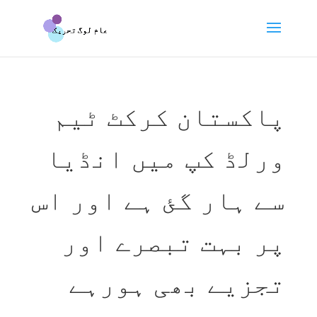
پاکستان کرکٹ ٹیم
ورلڈ کپ میں انڈیا
سے ہار گئ ہے اور اس
پر بہت تبصرے اور
تجزیے بھی ہورہے