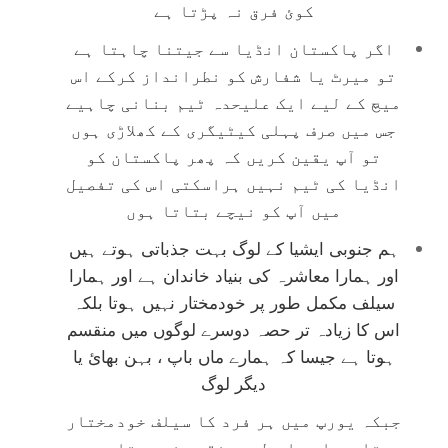
کوئ فرق نہ پڑتا ہے
اگر پاکستان انڈیا سے جیتنا چاہتا ہے
تو میرٹ یا شفارش کو نطرانداز کرکے اس
میچ کے لیے ایک علیحدہ ٹیم بنانی چاہیے
جس میں صرف پہلی کیٹیگری کے کھلاڑی ہوں
تو آپ یقین کریں کہ پھر پاکستان کو
انڈیا کی ٹیم نہیں ہراسکتی اس کی تفصیل
میں آپ کو نیچے بتاتا ہوں
ہم جنوبی ایشیا کے لوگ بہت جذباتی ہوتے ہیں
اور ہمارا معاشرہ کی بنیاد خاندان ہے اور ہمارا
سیلف مکمل طور پر خودمختار نہیں ہوتا بلکہ
اس کا زیادہ تر حصہ دوسرے لوگوں میں منقسم
ہوتا ہے جیسا کہ ہمارے ماں باپ ، بہن بھائ یا
دیگر لوگ
جبکہ یورپ میں ہر فرد کا سیلف خودمختار