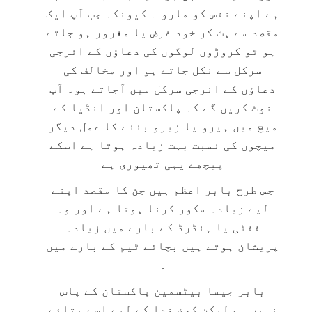
ہے اپنے نفس کو مارو ۔ کیونکہ جب آپ ایک
مقصد سے ہٹ کر خود غرض یا مغرور ہو جاتے
ہو تو کروڑوں لوگوں کی دعاؤں کے انرجی
سرکل سے نکل جاتے ہو اور مخالف کی
دعاؤں کے انرجی سرکل میں آجاتے ہو۔ آپ
نوٹ کریں گے کہ پاکستان اور انڈیا کے
میچ میں ہیرو یا زیرو بننے کا عمل دیگر
میچوں کی نسبت بہت زیادہ ہوتا ہے اسکے
پیچھے یہی تھیوری ہے
جس طرح بابر اعظم ہیں جن کا مقصد اپنے
لیے زیادہ سکور کرنا ہوتا ہے اور وہ
ففٹی یا ہنڈرڈ کے بارے میں زیادہ
پریشان ہوتے ہیں بچائے ٹیم کے بارے میں
۔
بابر جیسا بیٹسمین پاکستان کے پاس
نہیں ہے لیکن کوئ خدا کے لیے اسے بتائے