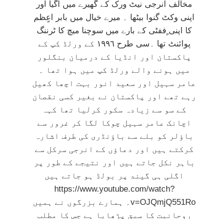
مخالف انرجی نیٹ ورک کے گھیرے میں آگیا اور
اپنی وکٹ گنوا بیٹھا ۔ میرے خیال میں بابر اعٍظم
کا اپنی ٍففٹی کے بارے میں سوچنا میچ کا ٹرننگ
پوائنٹ تھا ۔سی طرح ١٩٩٦ کے ورلڈ کپ کے
پاکستان اور انڈیا کے درمیان بنگلور
میں ہونے والے ورلڈ کپ میں ہوا تھا ۔
عامر سہیل اور سعید انور بہت اچھا کھیل
رہے تھے اور پاکستان نے بغیر کسی نقصان
کے سو سے زیادہ سکور کرلیا تھا کہہ
اچانک عامر سہیل چوکا لگا کر غرور سے
باؤلر کو بلے سے باؤنڈری کی طرف اشارہ
کرکتے ہیں اور دعاؤں کے انرجی سرکل سے
باہر نکل جاتے ہیں اور نتیجے کے طور پر
اگلی ہی گیند پر بولڈ ہو جاتے ہیں
https://www.youtube.com/watch?
v=OJQmjQ551Ro
۔ ہمارے بزرگوں نے ہمیں
روحانیت کا سبق پڑھایا ہے جس کا مطلب