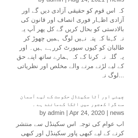
کہ اس قوم کو حقیقی آزادی دیں گے اور
آزادی اظہار فوری انصاف اور قانون کی
بالادستی کو بحال کریں گے کل پھر آپ یہ
نہ کہنا کہ پتہ نہیں لوگ ہمیں چھوڑ کر
طالبان کو کیوں سپورٹ کررہے ہیں۔ اور
یہ گلہ نہ کرنا کے کہ ہمارے ساتھ اپنے حق
کے لیے لڑنے مرنے والے مخلص اور نظریاتی
لوگ نہ...
چینی اور آٹا سکینڈل حکومت کے لیے آسمان
سے گرا کھجور میں اٹکا کےمانند ہے ۔
by
admin
|
Apr 24, 2020
|
news
اب عوام کی توجہ اس سکینڈل سے منتشر
کرنے کے لیے کبھی پاور سکینڈل اور کبھی