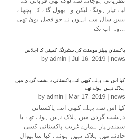
نظریاتی ہوجانے سے لوگ بھی قربانی کے
لیے تیار ہونگے لیکن وہ بھول گئے کہ پچھلے
بیس سال سے انہوں نے جو فصل بوئ تھی
وہ اب پک...
پاکستان پیپلز مومنٹ کی سٹیرنگ کمیٹی کا اجلاس
by
admin
|
Jul 16, 2019
|
news
کیا اس سے پہلے کبھی اتنے پاکستانی دہشت گردی میں
ہلاک نہیں ہوئے تھے
by
admin
|
Mar 17, 2019
|
news
کیا اس سے پہلے کبھی اتنے پاکستانی
دہشت گردی میں ہلاک نہیں ہوئے تھے یا
سمندر پار ہمارے غریب پاکستانی کسی
حادثے میں ہلاک نہیں ہوئے . کیا ساہیوال