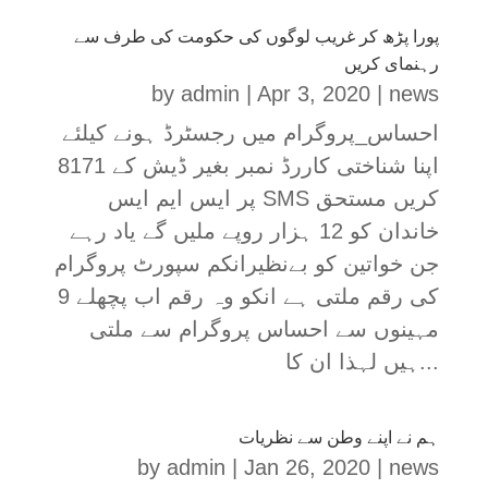
پورا پڑھ کر غریب لوگوں کی حکومت کی طرف سے
رہنمای کریں
by
admin
|
Apr 3, 2020
|
news
احساس_پروگرام میں رجسٹرڈ ہونے کیلئے
اپنا شناختی کاررڈ نمبر بغیر ڈیش کے 8171
پر ایس ایم ایس SMS کریں مستحق
خاندان کو 12 ہزار روپے ملیں گے یاد رہے
جن خواتین کو بےنظیرانکم سپورٹ پروگرام
کی رقم ملتی ہے انکو وہ رقم اب پچھلے 9
مہینوں سے احساس پروگرام سے ملتی
ہیں لہذا ان کا...
ہم نے اپنے وطن سے نظریات
by
admin
|
Jan 26, 2020
|
news