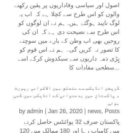
اصول اور سیاسی وفاداریوں پر یقین رکھنے
والوں کو اس طرح سے کچلا ہے کہ اب یہ
لوگ ناپید ہوگئے ہیں. ہم نے ان لوگوں کو
اس طرح سے نصیحت دی ہے کہ ان کی
روحیں بھی اب وطن کے بارے میں سوچنے
کا تصور نہ کریں گی۔ ہم نے اس قوم کو
بٍڑی ذمہ داریوں سے سبکدوش کرکے اسے
سطحی مفادات کا...
کرپشن انڈیکس سے متعلق بین الاقوامی رپورٹ
، پاکستان میں بدعنوانی کے انڈیکس میں کمی
ہوئی
by
admin
|
Jan 26, 2020
|
news
,
Posts
پاکستان صرف 32 پوائنٹس حاصل کرنے
میں کامیاب رہا اور 180 ممالک میں 120