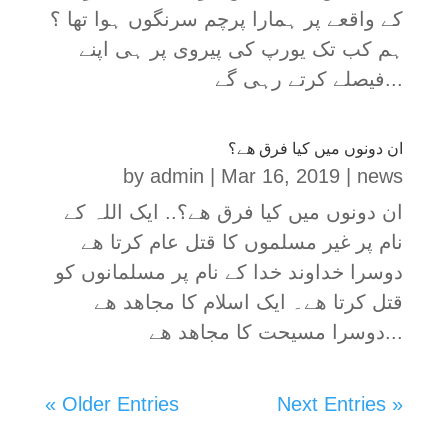
کے واقعے پر ہمارا پرچم سرنگوں ہوا تھا ؟
ہم کب تک یورپ کی پیروی پر ہی اپنے
فیصلے کرتے رہی گے...
ان دونوں میں کیا فرق ھے؟
by
admin
|
Mar 16, 2019
|
news
ان دونوں میں کیا فرق ھے؟.. ایک اللہ کے
نام پر غیر مسلموں کا قتل عام کرتا ھے
دوسرا خداوند خدا کے نام پر مسلمانوں کو
قتل کرتا ھے۔ ایک اسلام کا مجاھد ھے
دوسرا مسیحت کا مجاھد ھے...
« Older Entries
Next Entries »