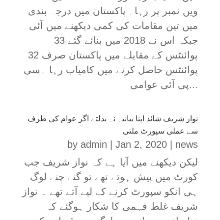
ویں نمبر پر رہا۔ پاکستان میں درجہ بندی
میں تین مقامات کی کمی دیکھنے میں آئی
جبکہ اس نے 2018 میں بنائے گئے 33
پوائنٹس کے مقابلے میں پاکستان صرف 32
پوائنٹس حاصل کرنے میں کامیاب رہا ۔سی
پی آئی عوامی...
نواز شریف شائد اپنا بیانیہ نہ بدلتے اگر عوام کی طرف
سے عملی سپورٹ ملتی
by
admin
|
Jan 2, 2020
|
news
لیکن دیکھنے میں آیا ہے کہ نواز شریف جب
کورٹ میں پیش ہوتے تھے تو گنے چنے لوگ
ہی انکو سپورٹ کرنے کے لیے آتے تھے ۔ نواز
شریف غلط فہمی کا شکار ہوگئے کہ